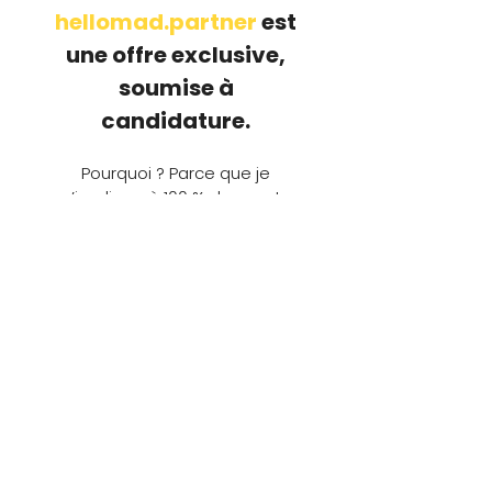
hellomad.partner
est
une offre exclusive,
soumise à
candidature.
Pourquoi ? Parce que je
m’implique à 100 % dans votre
business, comme si c’était le
mien.
Je vous accompagne au
quotidien, je vous challenge, je
vous soulage.
Mon objectif n’est pas de vous
assister, mais de vous faire
respirer et vous faire avancer
plus vite.
Et pour garantir cette
qualité d’accompagnement, je
ne travaille qu’avec un nombre