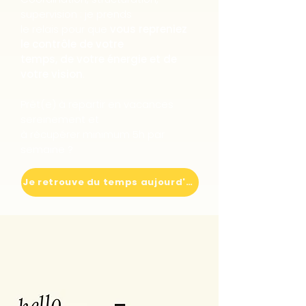
supervision : je prends
le relais pour que
vous repreniez
le contrôle de votre
temps, de votre énergie et de
votre vision
.
Prêt(e) à repartir en vacances
sereinement et
à récupérer minimum
5h par
semaine
?
Je retrouve du temps aujourd'hui