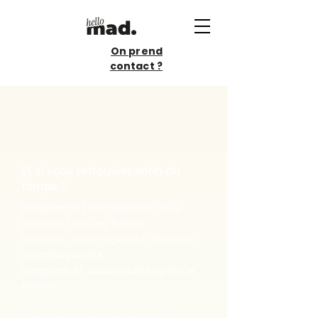
On prend
contact ?
BRAS DROIT
DE DIRIGEANTS
Et si vous retrouviez enfin du
temps ?
Dirigeant(e) d’entreprise, vous
êtes sur tous les fronts.
Résultat : votre agenda déborde,
certains projets
stagnent et vous courez après le
temps.
Coordination, structuration,